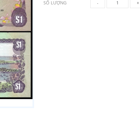
SỐ LƯỢNG
-
+