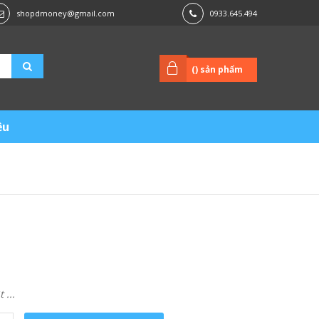
shopdmoney@gmail.com
0933.645.494
(
) sản phẩm
ệu
...