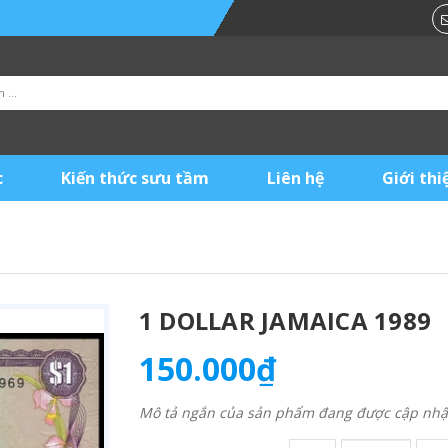
c
Kiến thức sưu tầm
Liên hệ
Giới thi
1 DOLLAR JAMAICA 1989
150.000₫
Mô tả ngắn của sản phẩm đang được cập nhật 