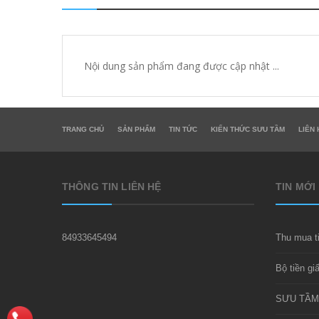
Nội dung sản phẩm đang được cập nhật ...
TRANG CHỦ
SẢN PHẨM
TIN TỨC
KIẾN THỨC SƯU TẦM
LIÊN 
THÔNG TIN LIÊN HỆ
TIN MỚI
84933645494