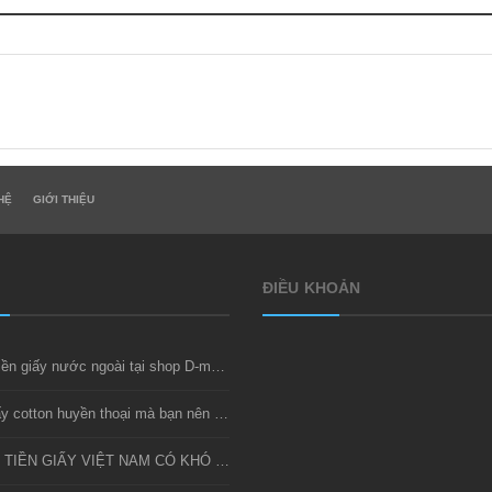
HỆ
GIỚI THIỆU
ĐIỀU KHOẢN
Thu mua tiền giấy nước ngoài tại shop D-money
Bộ tiền giấy cotton huyền thoại mà bạn nên sở hữu
SƯU TẦM TIỀN GIẤY VIỆT NAM CÓ KHÓ KHÔNG?