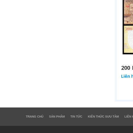
Liên 
TRANG CHỦ
SẢN PHẨM
TIN TỨC
KIẾN THỨC SƯU TẦM
LIÊN 