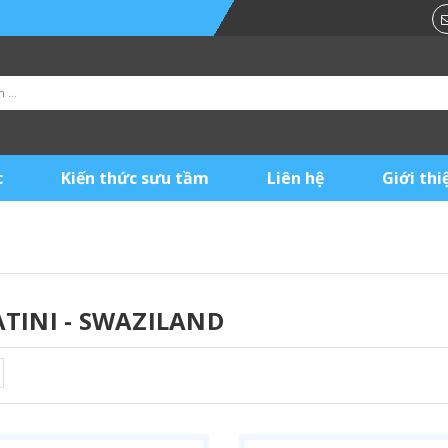
c
Kiến thức sưu tầm
Liên hệ
Giới thi
TINI - SWAZILAND