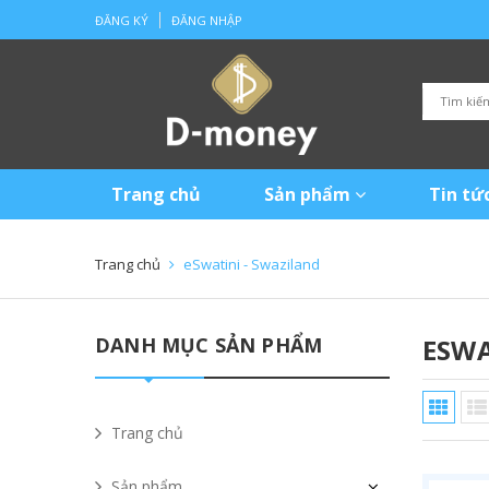
ĐĂNG KÝ
ĐĂNG NHẬP
Trang chủ
Sản phẩm
Tin tứ
Trang chủ
eSwatini - Swaziland
DANH MỤC SẢN PHẨM
ESWA
Trang chủ
Sản phẩm