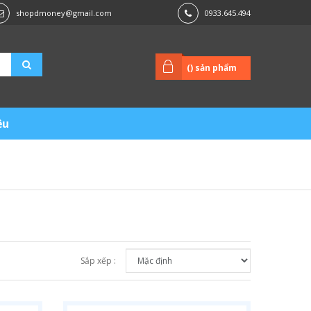
shopdmoney@gmail.com
0933.645.494
(
) sản phẩm
ệu
Sắp xếp :