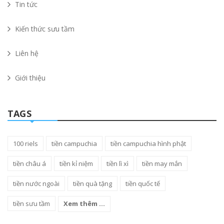
Tin tức
Kiến thức sưu tầm
Liên hệ
Giới thiệu
TAGS
100 riels
tiền campuchia
tiền campuchia hình phật
tiền châu á
tiền kỉ niệm
tiền lì xì
tiền may mắn
tiền nước ngoài
tiền quà tặng
tiền quốc tế
tiền sưu tầm
Xem thêm ...