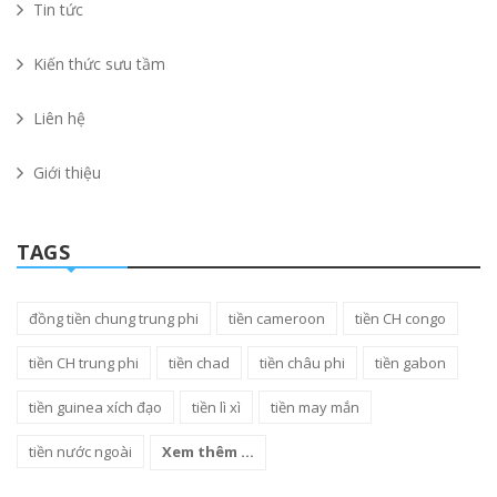
Tin tức
Kiến thức sưu tầm
Liên hệ
Giới thiệu
TAGS
đồng tiền chung trung phi
tiền cameroon
tiền CH congo
tiền CH trung phi
tiền chad
tiền châu phi
tiền gabon
tiền guinea xích đạo
tiền lì xì
tiền may mắn
tiền nước ngoài
Xem thêm ...