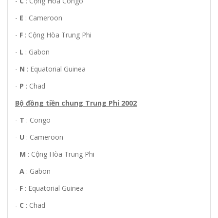
-
C
: Cộng Hòa Congo
-
E
: Cameroon
-
F
: Cộng Hòa Trung Phi
-
L
: Gabon
-
N
: Equatorial Guinea
-
P
: Chad
Bộ đồng tiền chung Trung Phi 2002
-
T
: Congo
-
U
: Cameroon
-
M
: Cộng Hòa Trung Phi
-
A
: Gabon
-
F
: Equatorial Guinea
-
C
: Chad