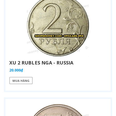
XU 2 RUBLES NGA - RUSSIA
20.000₫
MUA HÀNG