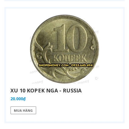
XU 10 KOPEK NGA - RUSSIA
20.000₫
MUA HÀNG