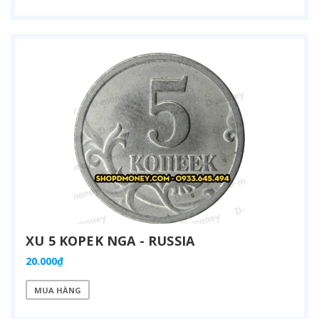
XU 5 KOPEK NGA - RUSSIA
20.000₫
MUA HÀNG