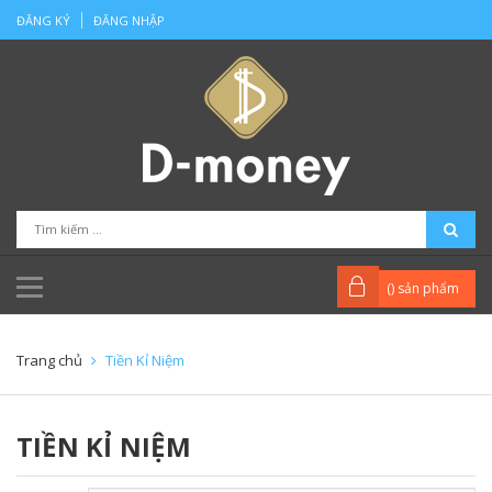
ĐĂNG KÝ
ĐĂNG NHẬP
(
) sản phẩm
Trang chủ
Tiền Kỉ Niệm
TIỀN KỈ NIỆM