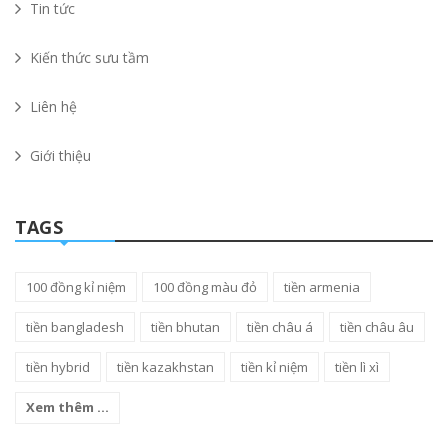
Tin tức
Kiến thức sưu tầm
Liên hệ
Giới thiệu
TAGS
100 đồng kỉ niệm
100 đồng màu đỏ
tiền armenia
tiền bangladesh
tiền bhutan
tiền châu á
tiền châu âu
tiền hybrid
tiền kazakhstan
tiền kỉ niệm
tiền lì xì
Xem thêm ...