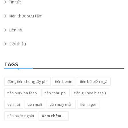
Tin tức
Kiến thức sưu tầm
Liên hệ
Giới thiệu
TAGS
đồng tiền chung tây phi
tiền benin
tiền bờ biển ngà
tiền burkina faso
tiền châu phi
tiền guinea bissau
tiền lì xì
tiền mali
tiền may mắn
tiền niger
tiền nước ngoài
Xem thêm ...