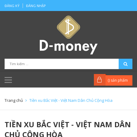
ĐĂNG KÝ
ĐĂNG NHẬP
(
) sản phẩm
Trang chủ
Tiền xu Bắc Việt - Việt Nam Dân Chủ Cộng Hòa
TIỀN XU BẮC VIỆT - VIỆT NAM DÂN
CHỦ CỘNG HÒA