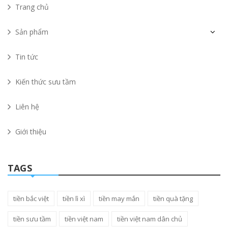
Trang chủ
Sản phẩm
Tin tức
Kiến thức sưu tầm
Liên hệ
Giới thiệu
TAGS
tiền bắc việt
tiền lì xì
tiền may mắn
tiền quà tặng
tiền sưu tầm
tiền việt nam
tiền việt nam dân chủ