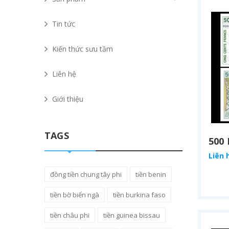
Tin tức
Kiến thức sưu tầm
Liên hệ
Giới thiệu
TAGS
Liên 
đồng tiền chung tây phi
tiền benin
tiền bờ biển ngà
tiền burkina faso
tiền châu phi
tiền guinea bissau