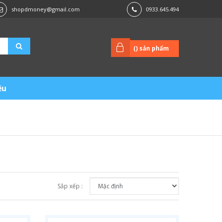
shopdmoney@gmail.com
0933.645.494
(
) sản phẩm
ệu
Sắp xếp :