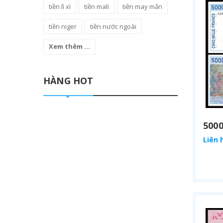
tiền lì xì
tiền mali
tiền may mắn
tiền niger
tiền nước ngoài
Xem thêm ...
HÀNG HOT
Liên 