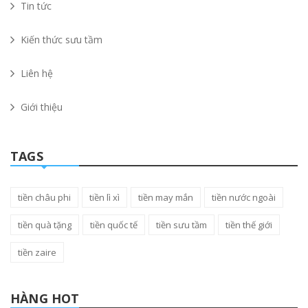
Tin tức
Kiến thức sưu tầm
Liên hệ
Giới thiệu
TAGS
tiền châu phi
tiền lì xì
tiền may mắn
tiền nước ngoài
tiền quà tặng
tiền quốc tế
tiền sưu tầm
tiền thế giới
tiền zaire
HÀNG HOT