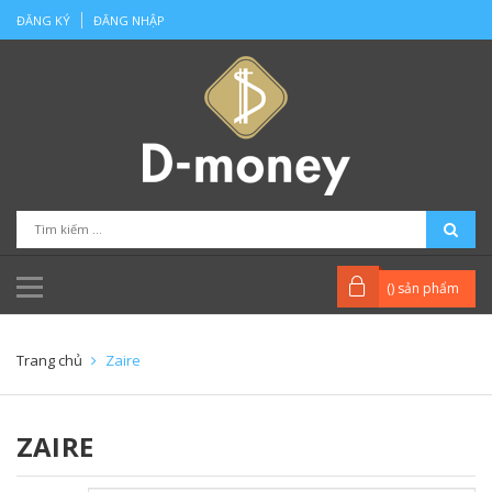
ĐĂNG KÝ
ĐĂNG NHẬP
(
) sản phẩm
Trang chủ
Zaire
ZAIRE