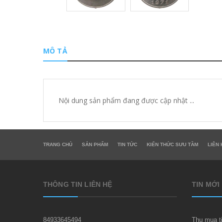
MÔ TẢ
Nội dung sản phẩm đang được cập nhật ...
TRANG CHỦ
SẢN PHẨM
TIN TỨC
KIẾN THỨC SƯU TẦM
LIÊN 
THÔNG TIN LIÊN HỆ
TIN MỚI
84933645494