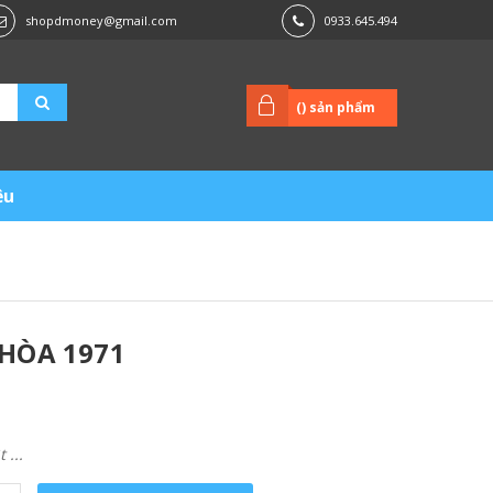
shopdmoney@gmail.com
0933.645.494
(
) sản phẩm
ệu
HÒA 1971
...