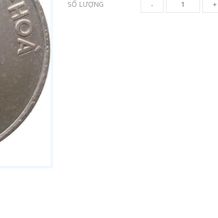
SỐ LƯỢNG
-
+