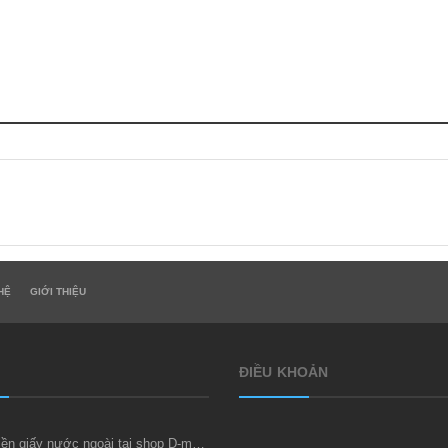
HỆ
GIỚI THIỆU
ĐIỀU KHOẢN
Thu mua tiền giấy nước ngoài tại shop D-money