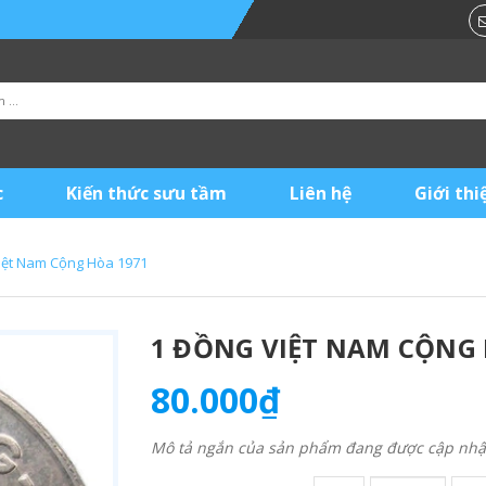
c
Kiến thức sưu tầm
Liên hệ
Giới thi
iệt Nam Cộng Hòa 1971
1 ĐỒNG VIỆT NAM CỘNG 
80.000₫
Mô tả ngắn của sản phẩm đang được cập nhật 