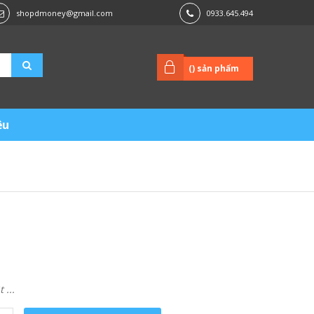
shopdmoney@gmail.com
0933.645.494
(
) sản phẩm
ệu
...