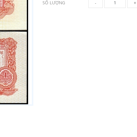
SỐ LƯỢNG
-
+