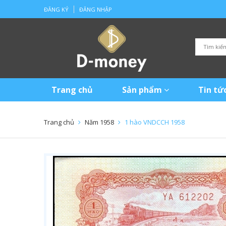
ĐĂNG KÝ
ĐĂNG NHẬP
Trang chủ
Sản phẩm
Tin tứ
Trang chủ
Năm 1958
1 hào VNDCCH 1958