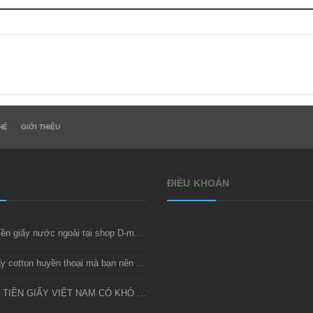
HỆ
GIỚI THIỆU
ĐIỀU KHOẢN
Thu mua tiền giấy nước ngoài tại shop D-money
Bộ tiền giấy cotton huyền thoại mà bạn nên sở hữu
SƯU TẦM TIỀN GIẤY VIỆT NAM CÓ KHÓ KHÔNG?