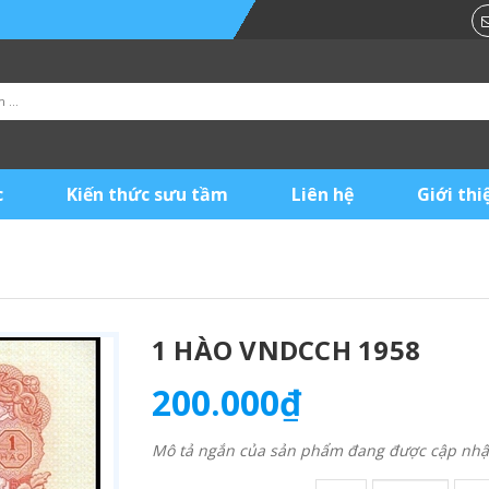
c
Kiến thức sưu tầm
Liên hệ
Giới thi
1 HÀO VNDCCH 1958
200.000₫
Mô tả ngắn của sản phẩm đang được cập nhật 