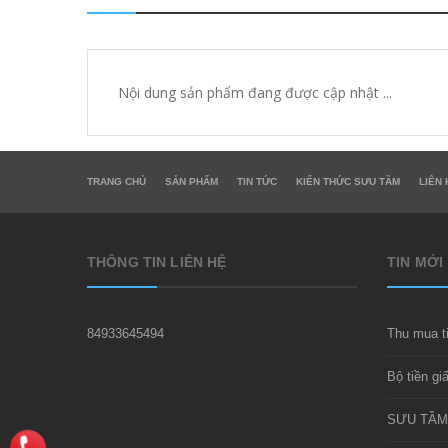
Nội dung sản phẩm đang được cập nhật ...
TRANG CHỦ
SẢN PHẨM
TIN TỨC
KIẾN THỨC SƯU TẦM
LIÊN 
THÔNG TIN LIÊN HỆ
TIN MỚI
84933645494