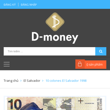
ĐĂNG KÝ
ĐĂNG NHẬP
(
) sản phẩm
Trang chủ
El Salvador
10 colones El Salvador 1998