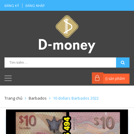
ĐĂNG KÝ
ĐĂNG NHẬP
(
) sản phẩm
Trang chủ
Barbados
10 dollars Barbados 2022