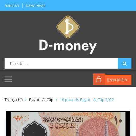
ĐĂNG KÝ
ĐĂNG NHẬP
(
) sản phẩm
Trang chủ
Egypt - Ai Cập
10 pounds Egypt - Ai Cập 2022