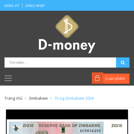
ĐĂNG KÝ
ĐĂNG NHẬP
(
) sản phẩm
Trang chủ
Zimbabwe
10 zig Zimbabwe 2024