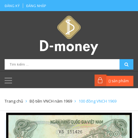
ĐĂNG KÝ
ĐĂNG NHẬP
(
) sản phẩm
Trang chủ
Bộ tiền VNCH năm 1969
100 đồng VNCH 1969