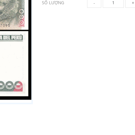
SỐ LƯỢNG
-
+