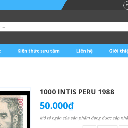
c
Kiến thức sưu tầm
Liên hệ
Giới thi
1000 INTIS PERU 1988
50.000₫
Mô tả ngắn của sản phẩm đang được cập nhật 