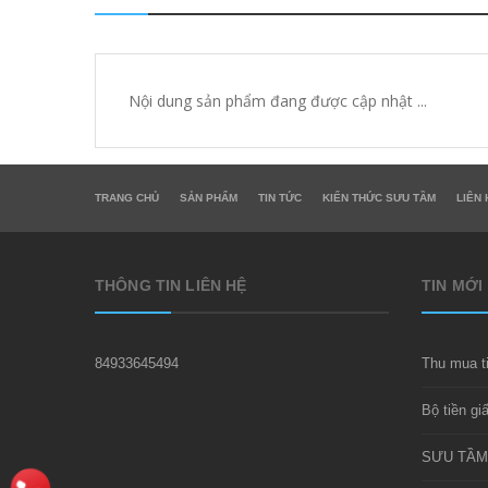
Nội dung sản phẩm đang được cập nhật ...
TRANG CHỦ
SẢN PHẨM
TIN TỨC
KIẾN THỨC SƯU TẦM
LIÊN 
THÔNG TIN LIÊN HỆ
TIN MỚI
84933645494