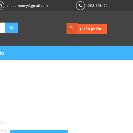
shopdmoney@gmail.com
0933.645.494
(
) sản phẩm
ệu
...