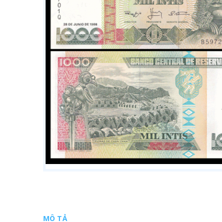
MÔ TẢ