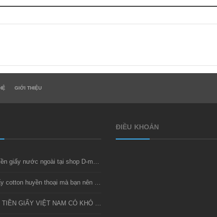
HỆ
GIỚI THIỆU
ĐIỀU KHOẢN
Thu mua tiền giấy nước ngoài tại shop D-money
Bộ tiền giấy cotton huyền thoại mà bạn nên sở hữu
SƯU TẦM TIỀN GIẤY VIỆT NAM CÓ KHÓ KHÔNG?