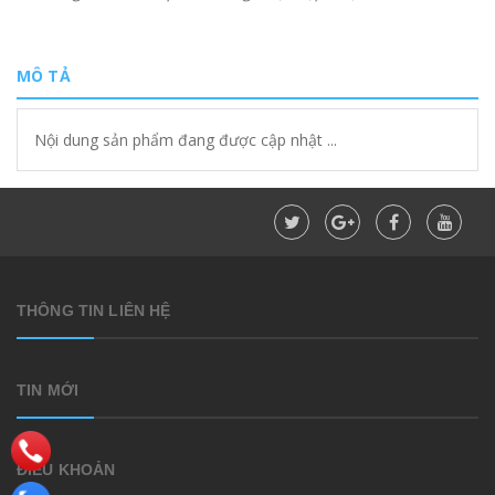
MÔ TẢ
Nội dung sản phẩm đang được cập nhật ...
THÔNG TIN LIÊN HỆ
TIN MỚI
ĐIỀU KHOẢN