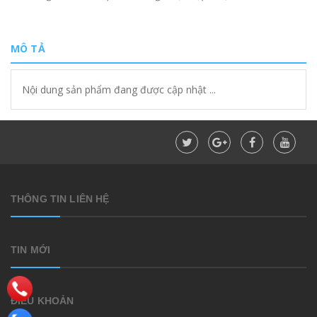
MÔ TẢ
Nội dung sản phẩm đang được cập nhật ...
THÔNG TIN LIÊN HỆ
TIN MỚI
ĐIỀU KHOẢN