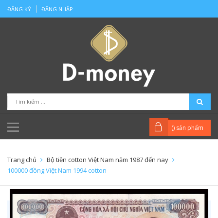
ĐĂNG KÝ
ĐĂNG NHẬP
(
) sản phẩm
Trang chủ
Bộ tiền cotton Việt Nam năm 1987 đến nay
100000 đồng Việt Nam 1994 cotton