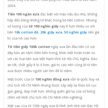
2004.
Tiền 100 ngàn xưa
đặc biệt với màu nâu dịu nhẹ, không
hấp dẫn bằng những tờ khác trong bộ tiền cotton. Nhưng
số lượng của
tờ 100 nghìn giấy
này ít hơn nhiều so với
tiền
10k cotton đỏ
,
20k giấy xưa
,
50 nghìn giấy
nên giá
trị của nó cao hơn.
Tờ tiền giấy 100k cotton
ngày xưa lần đầu tiên có sợi
dây bảo an nằm chìm bên trong, khác biệt hoàn toàn so
với các loại tiền xưa Việt Nam thời Xã Hội Chủ Nghĩa. Bảo
an tốt, chất giấy ít bị ố hơn, giá trị cao nên cũng là tờ tiền
xưa được nhiều người săn tìm để kỉ niệm.
Mặt trước của tờ
100 nghìn đồng xưa
vẫn là quốc huy và
chủ tịch Hồ Chí Minh nhưng được sắp xếp lại theo bố cục
gọn gàng, đẹp mắt hơn. Không quên giữ lại cửa sổ bóng
chìm với hình chủ tịch Hồ Chí Minh nhìn nghiêng.
Mặt sau của tờ 100k ngày xưa là hình ảnh nhà sàn Bác Hồ