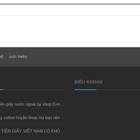
HỆ
GIỚI THIỆU
ĐIỀU KHOẢN
Thu mua tiền giấy nước ngoài tại shop D-money
Bộ tiền giấy cotton huyền thoại mà bạn nên sở hữu
SƯU TẦM TIỀN GIẤY VIỆT NAM CÓ KHÓ KHÔNG?