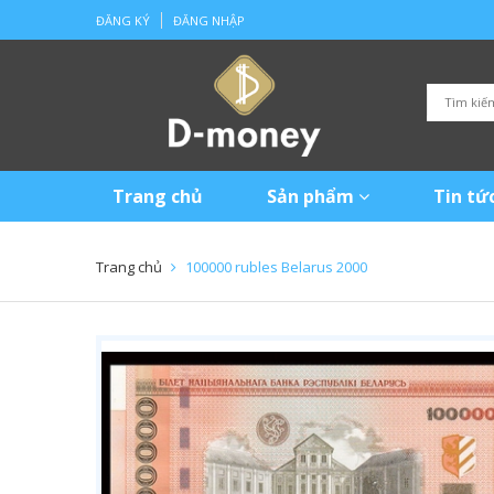
ĐĂNG KÝ
ĐĂNG NHẬP
Trang chủ
Sản phẩm
Tin tứ
Trang chủ
100000 rubles Belarus 2000