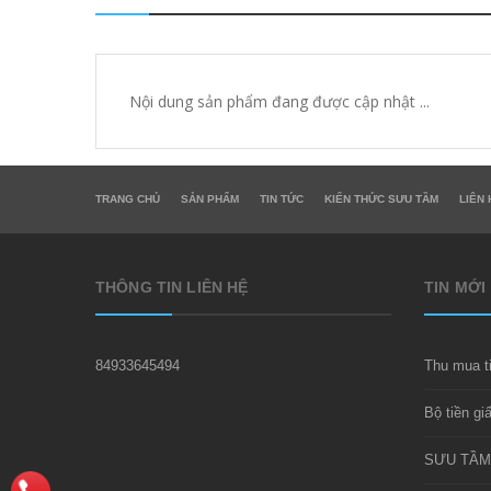
Nội dung sản phẩm đang được cập nhật ...
TRANG CHỦ
SẢN PHẨM
TIN TỨC
KIẾN THỨC SƯU TẦM
LIÊN 
THÔNG TIN LIÊN HỆ
TIN MỚI
84933645494