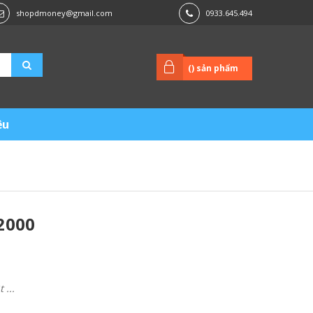
shopdmoney@gmail.com
0933.645.494
(
) sản phẩm
ệu
2000
...