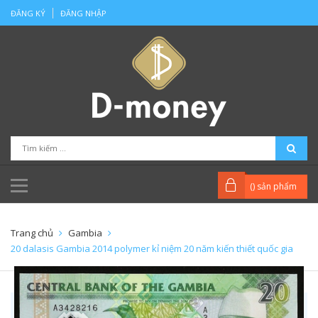
ĐĂNG KÝ
ĐĂNG NHẬP
(
) sản phẩm
Trang chủ
Gambia
20 dalasis Gambia 2014 polymer kỉ niệm 20 năm kiến thiết quốc gia