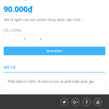
90.000₫
Mô tả ngắn của sản phẩm đang được cập nhật ...
SỐ LƯỢNG
-
+
MUA NGAY
MÔ TẢ
Phát hành kỉ niệm 20 năm tự lực và phát triển quốc gia