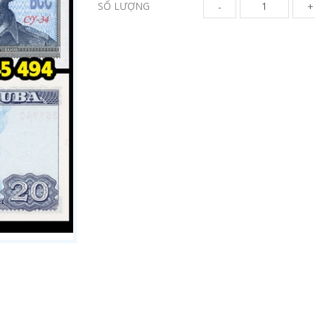
SỐ LƯỢNG
-
+