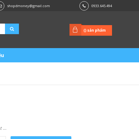
shopdmoney@gmail.com
0933.645.494
(
) sản phẩm
ệu
...