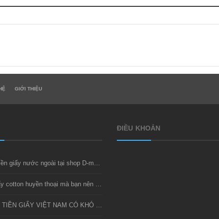
HỆ
GIỚI THIỆU
ĐIỀU KHOẢN
Thu mua tiền giấy nước ngoài tại shop D-money
Bộ tiền giấy cotton huyền thoại mà bạn nên sở hữu
SƯU TẦM TIỀN GIẤY VIỆT NAM CÓ KHÓ KHÔNG?