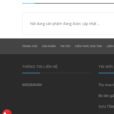
Nội dung sản phẩm đang được cập nhật ...
TRANG CHỦ
SẢN PHẨM
TIN TỨC
KIẾN THỨC SƯU TẦM
LIÊN 
THÔNG TIN LIÊN HỆ
TIN MỚI
84933645494