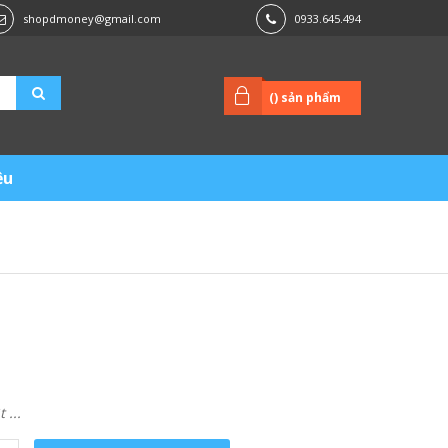
shopdmoney@gmail.com
0933.645.494
(
) sản phẩm
ệu
...