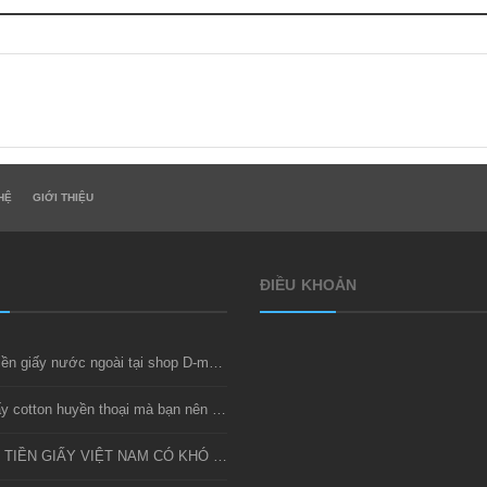
HỆ
GIỚI THIỆU
ĐIỀU KHOẢN
Thu mua tiền giấy nước ngoài tại shop D-money
Bộ tiền giấy cotton huyền thoại mà bạn nên sở hữu
SƯU TẦM TIỀN GIẤY VIỆT NAM CÓ KHÓ KHÔNG?