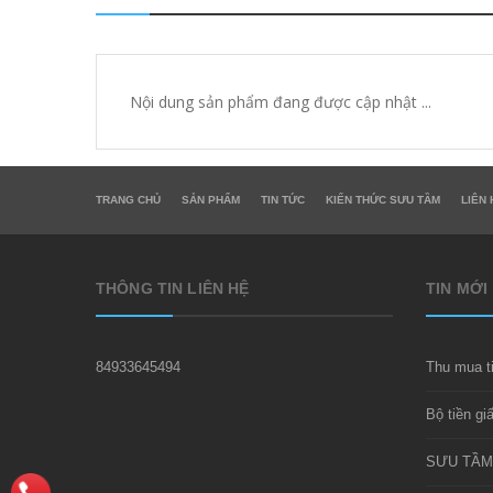
Nội dung sản phẩm đang được cập nhật ...
TRANG CHỦ
SẢN PHẨM
TIN TỨC
KIẾN THỨC SƯU TẦM
LIÊN 
THÔNG TIN LIÊN HỆ
TIN MỚI
84933645494