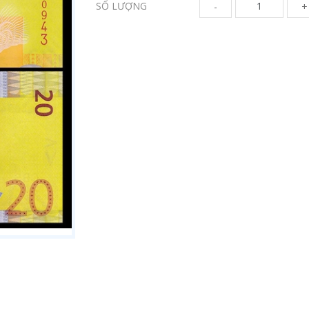
SỐ LƯỢNG
-
+