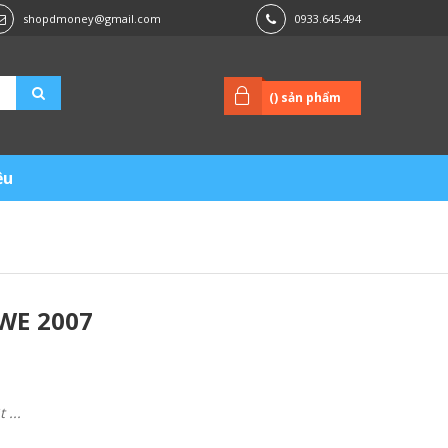
shopdmoney@gmail.com
0933.645.494
(
) sản phẩm
ệu
WE 2007
...