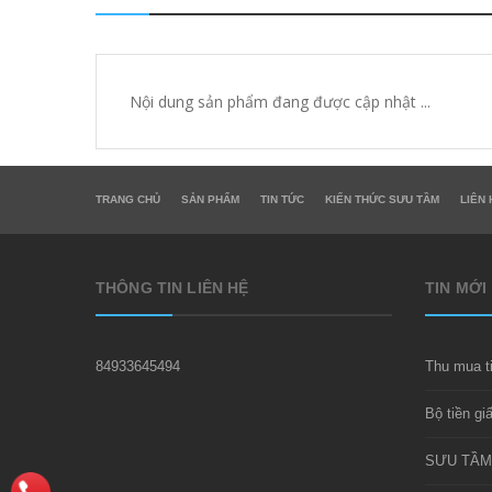
Nội dung sản phẩm đang được cập nhật ...
TRANG CHỦ
SẢN PHẨM
TIN TỨC
KIẾN THỨC SƯU TẦM
LIÊN 
THÔNG TIN LIÊN HỆ
TIN MỚI
84933645494