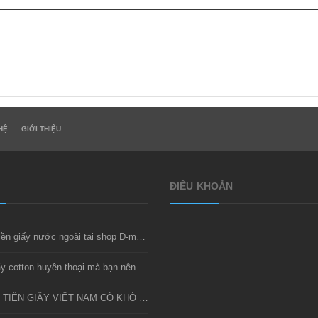
HỆ
GIỚI THIỆU
ĐIỀU KHOẢN
Thu mua tiền giấy nước ngoài tại shop D-money
Bộ tiền giấy cotton huyền thoại mà bạn nên sở hữu
SƯU TẦM TIỀN GIẤY VIỆT NAM CÓ KHÓ KHÔNG?