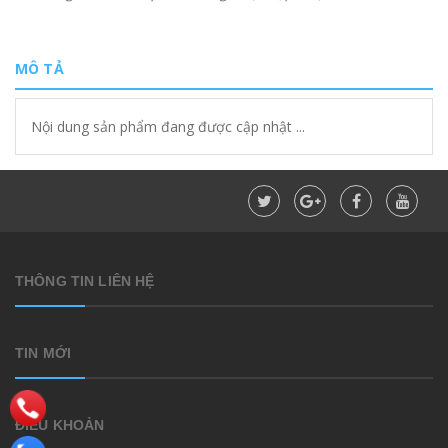
MÔ TẢ
Nội dung sản phẩm đang được cập nhật ...
THÔNG TIN LIÊN HỆ
TIN MỚI
ĐIỀU KHOẢN