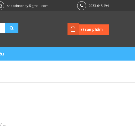
shopdmoney@gmail.com
0933.645.494
(
) sản phẩm
ệu
...