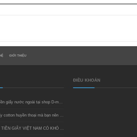
HỆ
GIỚI THIỆU
ĐIỀU KHOẢN
Thu mua tiền giấy nước ngoài tại shop D-money
Bộ tiền giấy cotton huyền thoại mà bạn nên sở hữu
SƯU TẦM TIỀN GIẤY VIỆT NAM CÓ KHÓ KHÔNG?