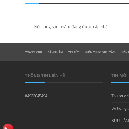
Nội dung sản phẩm đang được cập nhật ...
TRANG CHỦ
SẢN PHẨM
TIN TỨC
KIẾN THỨC SƯU TẦM
LIÊN 
THÔNG TIN LIÊN HỆ
TIN MỚI
84933645494