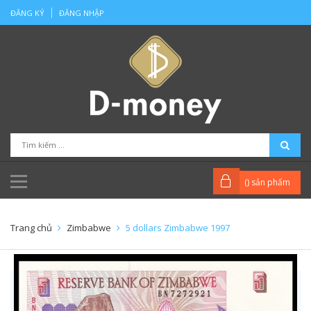
ĐĂNG KÝ
ĐĂNG NHẬP
(
) sản phẩm
Trang chủ
Zimbabwe
5 dollars Zimbabwe 1997