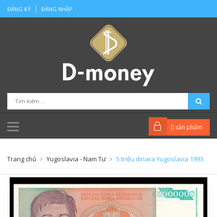
ĐĂNG KÝ
ĐĂNG NHẬP
(
) sản phẩm
Trang chủ
Yugoslavia - Nam Tư
5 triệu dinara Yugoslavia 1993