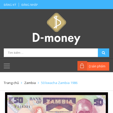
ĐĂNG KÝ
ĐĂNG NHẬP
(
) sản phẩm
Trang chủ
Zambia
50 kwacha Zambia 1986