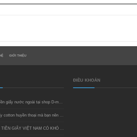
HỆ
GIỚI THIỆU
ĐIỀU KHOẢN
Thu mua tiền giấy nước ngoài tại shop D-money
Bộ tiền giấy cotton huyền thoại mà bạn nên sở hữu
SƯU TẦM TIỀN GIẤY VIỆT NAM CÓ KHÓ KHÔNG?