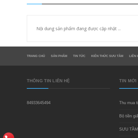
Nội dung sản phẩm đang được cập nhật ...
TRANG CHỦ
SẢN PHẨM
TIN TỨC
KIẾN THỨC SƯU TẦM
LIÊN 
THÔNG TIN LIÊN HỆ
TIN MỚI
84933645494