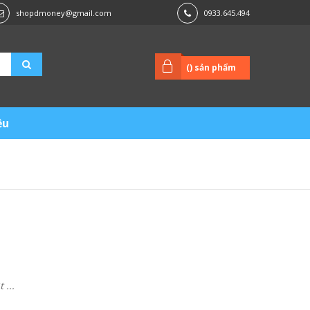
shopdmoney@gmail.com
0933.645.494
(
) sản phẩm
ệu
...