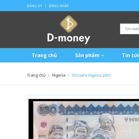
ĐĂNG KÝ
ĐĂNG NHẬP
Trang chủ
Sản phẩm
Tin tứ
Trang chủ
Nigeria
50 naira Nigeria 2001