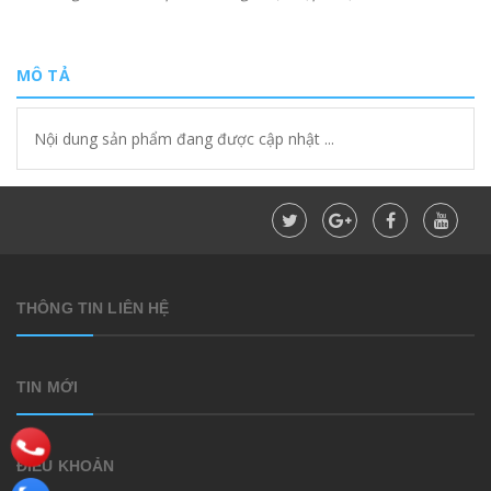
MÔ TẢ
Nội dung sản phẩm đang được cập nhật ...
THÔNG TIN LIÊN HỆ
TIN MỚI
ĐIỀU KHOẢN