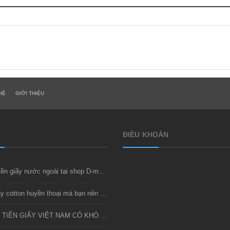
HỆ
GIỚI THIỆU
ĐIỀU KHOẢN
Thu mua tiền giấy nước ngoài tại shop D-money
Bộ tiền giấy cotton huyền thoại mà bạn nên sở hữu
SƯU TẦM TIỀN GIẤY VIỆT NAM CÓ KHÓ KHÔNG?