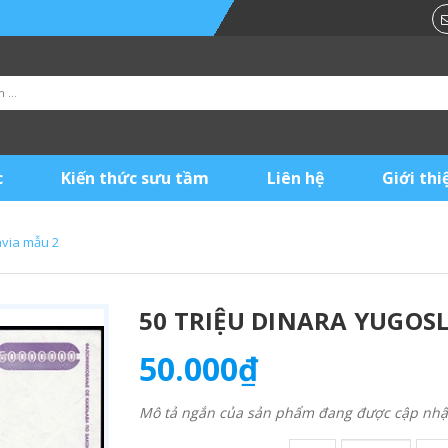
c
Kiến thức sưu tầm
Liên hệ
Giới thi
avia mẫu 2
50 TRIỆU DINARA YUGOS
50.000₫
Mô tả ngắn của sản phẩm đang được cập nhật 