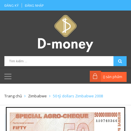
ĐĂNG KÝ
ĐĂNG NHẬP
(
) sản phẩm
Trang chủ
Zimbabwe
50 tỷ dollars Zimbabwe 2008