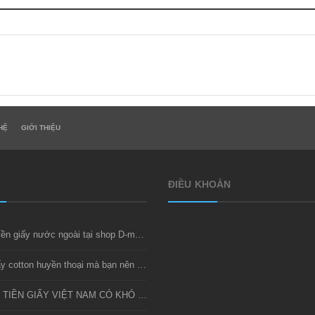
HỆ
GIỚI THIỆU
ĐIỀU KHOẢN
Thu mua tiền giấy nước ngoài tại shop D-money
Bộ tiền giấy cotton huyền thoại mà bạn nên sở hữu
SƯU TẦM TIỀN GIẤY VIỆT NAM CÓ KHÓ KHÔNG?