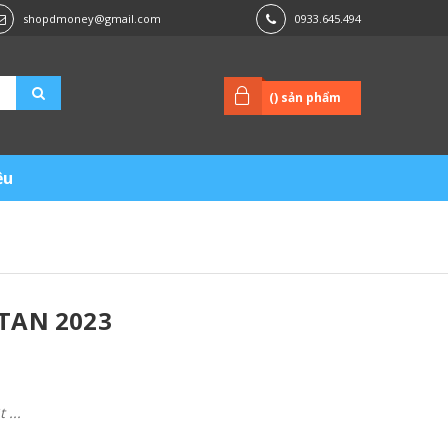
shopdmoney@gmail.com
0933.645.494
(
) sản phẩm
ệu
TAN 2023
...