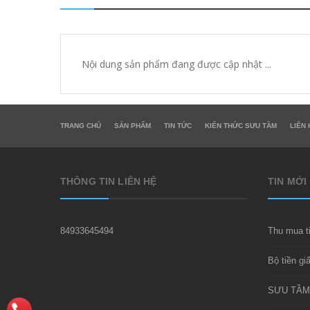
Nội dung sản phẩm đang được cập nhật ...
TRANG CHỦ
SẢN PHẨM
TIN TỨC
KIẾN THỨC SƯU TẦM
LIÊN 
THÔNG TIN LIÊN HỆ
TIN MỚI
84933645494