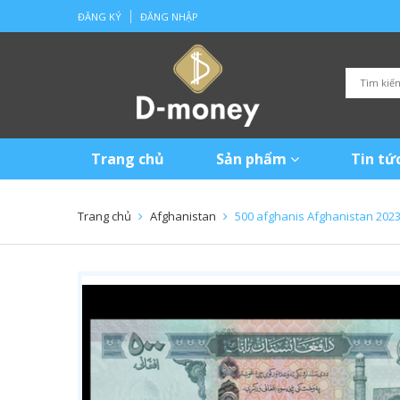
ĐĂNG KÝ
ĐĂNG NHẬP
Trang chủ
Sản phẩm
Tin tứ
Trang chủ
Afghanistan
500 afghanis Afghanistan 202