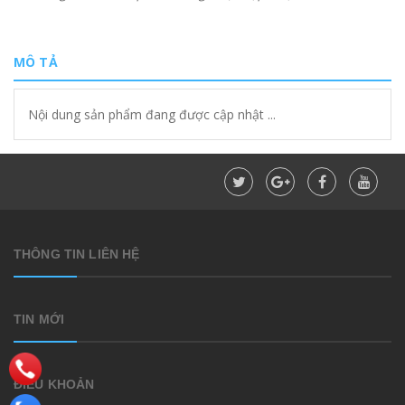
MÔ TẢ
Nội dung sản phẩm đang được cập nhật ...
THÔNG TIN LIÊN HỆ
TIN MỚI
ĐIỀU KHOẢN