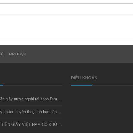
HỆ
GIỚI THIỆU
ĐIỀU KHOẢN
Thu mua tiền giấy nước ngoài tại shop D-money
Bộ tiền giấy cotton huyền thoại mà bạn nên sở hữu
SƯU TẦM TIỀN GIẤY VIỆT NAM CÓ KHÓ KHÔNG?