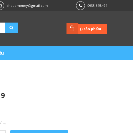
shopdmoney@gmail.com
0933.645.494
(
) sản phẩm
ệu
19
...