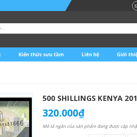
c
Kiến thức sưu tầm
Liên hệ
Giới thi
500 SHILLINGS KENYA 20
320.000₫
Mô tả ngắn của sản phẩm đang được cập nhật 