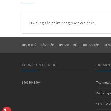
Nội dung sản phẩm đang được cập nhật ...
TRANG CHỦ
SẢN PHẨM
TIN TỨC
KIẾN THỨC SƯU TẦM
LIÊN 
THÔNG TIN LIÊN HỆ
TIN MỚI
84933645494