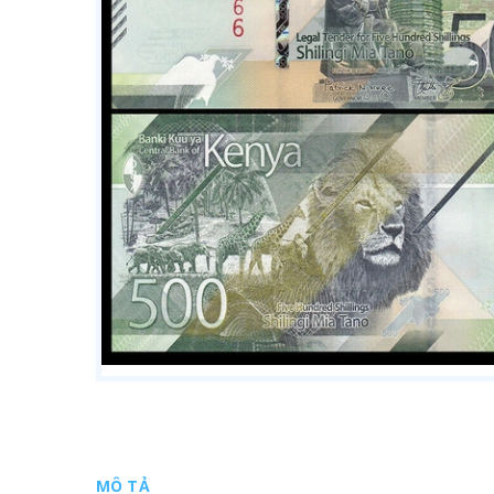
MÔ TẢ