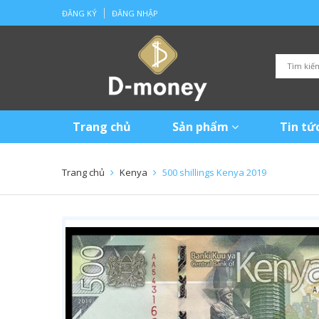
ĐĂNG KÝ
ĐĂNG NHẬP
Trang chủ
Sản phẩm
Tin tứ
Trang chủ
Kenya
500 shillings Kenya 2019