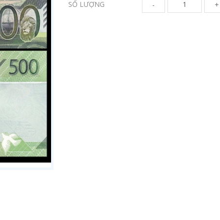
SỐ LƯỢNG
-
+