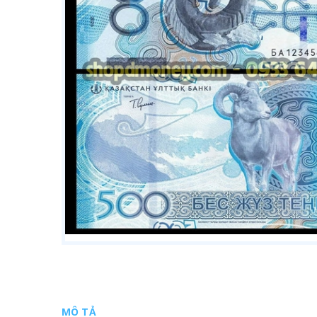
MÔ TẢ