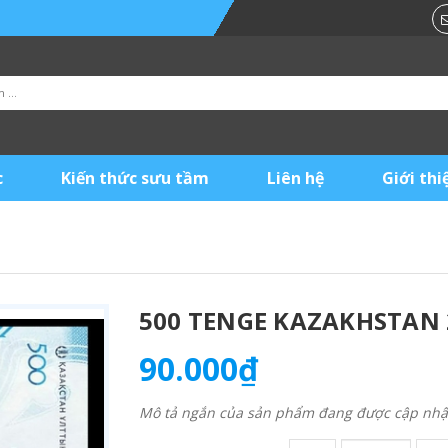
c
Kiến thức sưu tầm
Liên hệ
Giới thi
500 TENGE KAZAKHSTAN 
90.000₫
Mô tả ngắn của sản phẩm đang được cập nhật 