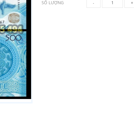
SỐ LƯỢNG
-
+