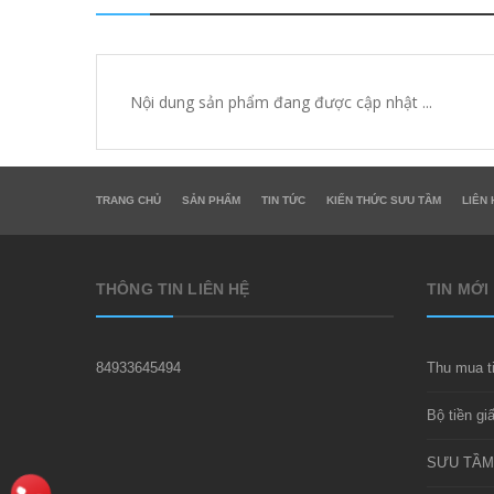
Nội dung sản phẩm đang được cập nhật ...
TRANG CHỦ
SẢN PHẨM
TIN TỨC
KIẾN THỨC SƯU TẦM
LIÊN 
THÔNG TIN LIÊN HỆ
TIN MỚI
84933645494