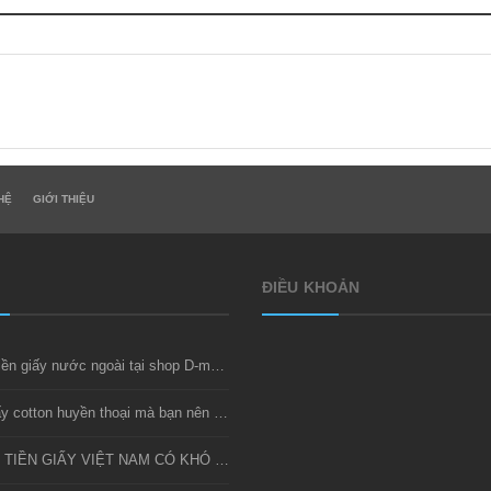
HỆ
GIỚI THIỆU
ĐIỀU KHOẢN
Thu mua tiền giấy nước ngoài tại shop D-money
Bộ tiền giấy cotton huyền thoại mà bạn nên sở hữu
SƯU TẦM TIỀN GIẤY VIỆT NAM CÓ KHÓ KHÔNG?