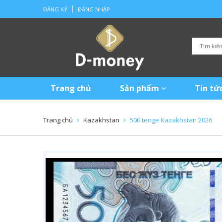
ĐĂNG KÝ
ĐĂNG NHẬP
Trang chủ
Sản phẩm
Tin tứ
Trang chủ
Kazakhstan
500 tenge Kazakhstan 2026