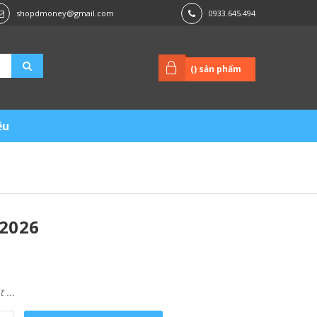
shopdmoney@gmail.com
0933.645.494
(
) sản phẩm
ệu
2026
...