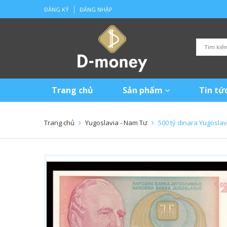
ĐĂNG KÝ
ĐĂNG NHẬP
Trang chủ
Sản phẩm
Tin tứ
Trang chủ
Yugoslavia - Nam Tư
500 tỷ dinara Yugoslav