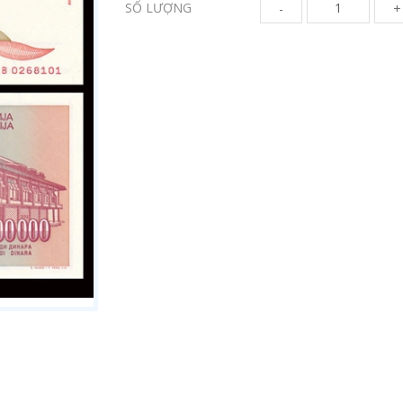
SỐ LƯỢNG
-
+