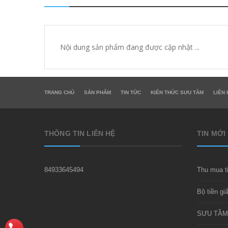
Nội dung sản phẩm đang được cập nhật ...
TRANG CHỦ
SẢN PHẨM
TIN TỨC
KIẾN THỨC SƯU TẦM
LIÊN 
THÔNG TIN LIÊN HỆ
TIN MỚI
84933645494