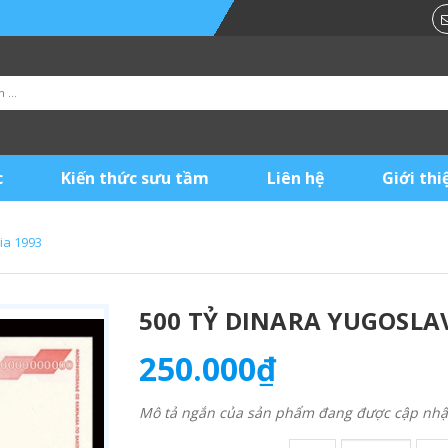
c
Kiến thức sưu tầm
Liên hệ
Giới thi
ia 1993
500 TỶ DINARA YUGOSLAV
250.000₫
Mô tả ngắn của sản phẩm đang được cập nhật 