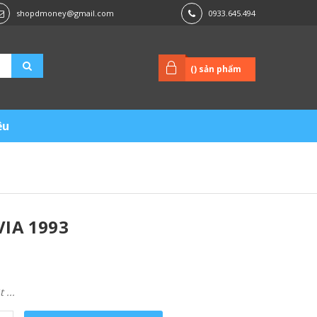
shopdmoney@gmail.com
0933.645.494
(
) sản phẩm
ệu
IA 1993
...