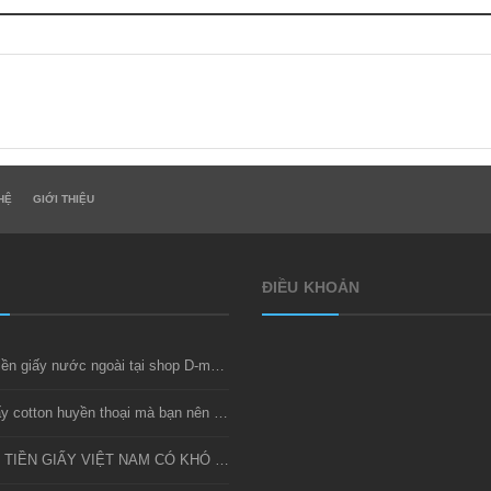
HỆ
GIỚI THIỆU
ĐIỀU KHOẢN
Thu mua tiền giấy nước ngoài tại shop D-money
Bộ tiền giấy cotton huyền thoại mà bạn nên sở hữu
SƯU TẦM TIỀN GIẤY VIỆT NAM CÓ KHÓ KHÔNG?