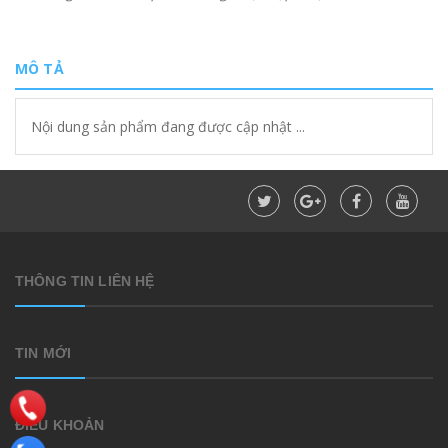
MÔ TẢ
Nội dung sản phẩm đang được cập nhật ...
THÔNG TIN LIÊN HỆ
TIN MỚI
ĐIỀU KHOẢN