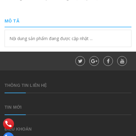
MÔ TẢ
Nội dung sản phẩm đang được cập nhật ...
THÔNG TIN LIÊN HỆ
TIN MỚI
ĐIỀU KHOẢN