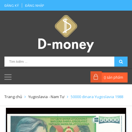
ĐĂNG KÝ
ĐĂNG NHẬP
(
) sản phẩm
Trang chủ
Yugoslavia - Nam Tư
50000 dinara Yugoslavia 1988