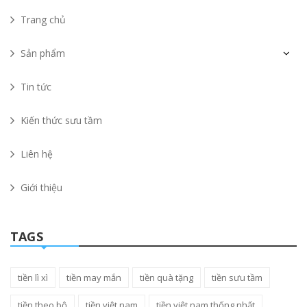
Trang chủ
Sản phẩm
Tin tức
Kiến thức sưu tầm
Liên hệ
Giới thiệu
TAGS
tiền lì xì
tiền may mắn
tiền quà tặng
tiền sưu tầm
tiền theo bộ
tiền việt nam
tiền việt nam thống nhất