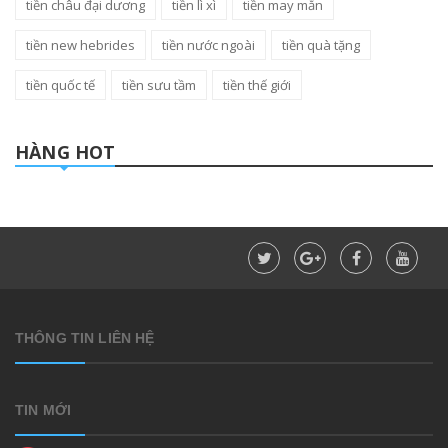
tiền châu đại dương
tiền lì xì
tiền may mắn
tiền new hebrides
tiền nước ngoài
tiền quà tặng
tiền quốc tế
tiền sưu tầm
tiền thế giới
HÀNG HOT
THÔNG TIN LIÊN HỆ
TIN MỚI