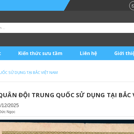
c
Kiến thức sưu tầm
Liên hệ
Giới thi
UỐC SỬ DỤNG TẠI BẮC VIỆT NAM
 QUÂN ĐỘI TRUNG QUỐC SỬ DỤNG TẠI BẮC 
2/12/2025
 Đức Ngọc