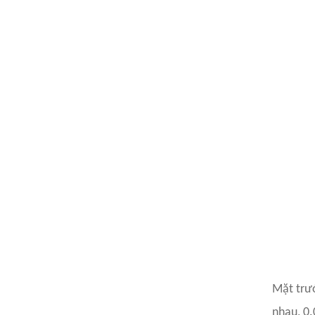
Mặt trướ
nhau,
0.0