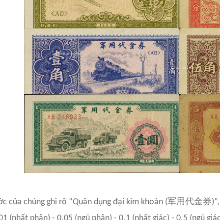
军用代金券
c của chúng ghi rõ “Quân dụng đại kim khoán (
)”
1 (nhất phân) - 0.05 (ngũ phân) - 0.1 (nhất giác) - 0.5 (ngũ giác