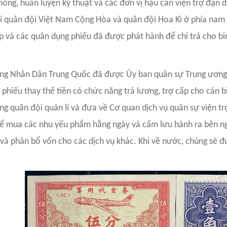
ông, huấn luyện kỹ thuật và các đơn vị hậu cần viện trợ đạn d
ại quân đội Việt Nam Cộng Hòa và quân đội Hoa Kì ở phía nam
p và các quân dụng phiếu đã được phát hành để chi trả cho bi
ng Nhân Dân Trung Quốc đã được Ủy ban quân sự Trung ương 
 phiếu thay thế tiền có chức năng trả lương, trợ cấp cho cá
g quân đội quản lí và đưa về Cơ quan dịch vụ quân sự viện tr
ể mua các nhu yếu phẩm hằng ngày và cấm lưu hành ra bên ngo
 và phân bổ vốn cho các dịch vụ khác. Khi về nước, chúng sẽ 