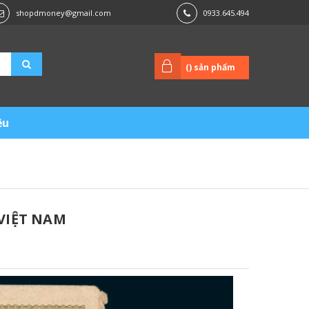
shopdmoney@gmail.com
0933.645.494
(
) sản phẩm
ệu
VIỆT NAM