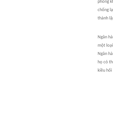
phòng kh
chống l
thành lậ
Ngân hà
một loại
Ngân hàn
họ có th
kiều hối