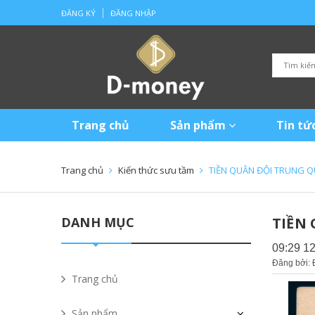
ĐĂNG KÝ
ĐĂNG NHẬP
Trang chủ
Sản phẩm
Tin tứ
Trang chủ
Kiến thức sưu tầm
TIỀN QUÂN ĐỘI TRUNG Q
DANH MỤC
TIỀN
09:29 1
Đăng bởi:
Trang chủ
Sản phẩm