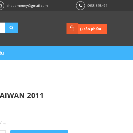
shopdmoney@gmail.com
0933.645.494
(
) sản phẩm
ệu
TAIWAN 2011
...