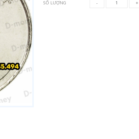
SỐ LƯỢNG
-
+