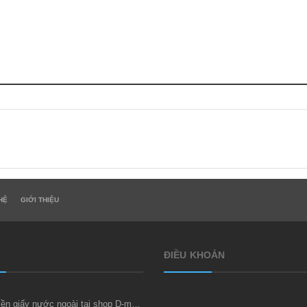
HỆ
GIỚI THIỆU
ĐIỀU KHOẢN
Thu mua tiền giấy nước ngoài tại shop D-money