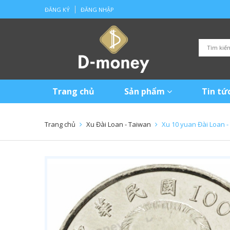
ĐĂNG KÝ
ĐĂNG NHẬP
Trang chủ
Sản phẩm
Tin tứ
Trang chủ
Xu Đài Loan - Taiwan
Xu 10 yuan Đài Loan -