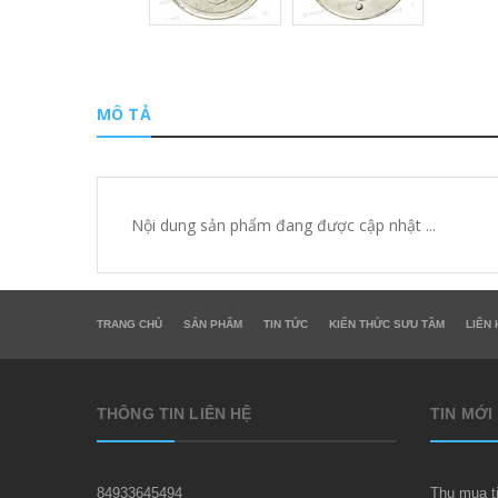
MÔ TẢ
Nội dung sản phẩm đang được cập nhật ...
TRANG CHỦ
SẢN PHẨM
TIN TỨC
KIẾN THỨC SƯU TẦM
LIÊN 
THÔNG TIN LIÊN HỆ
TIN MỚI
84933645494