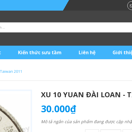
c
Kiến thức sưu tầm
Liên hệ
Giới thi
 Taiwan 2011
XU 10 YUAN ĐÀI LOAN - 
30.000₫
Mô tả ngắn của sản phẩm đang được cập nhật 